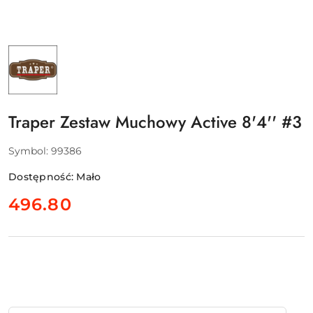
NAZWA
PRODUCENTA:
TRAPER
Traper Zestaw Muchowy Active 8'4'' #3
Symbol:
99386
Dostępność:
Mało
cena:
496.80