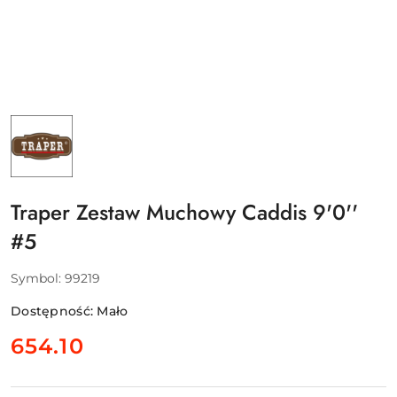
NAZWA
PRODUCENTA:
TRAPER
Traper Zestaw Muchowy Caddis 9'0''
#5
Symbol:
99219
Dostępność:
Mało
cena:
654.10